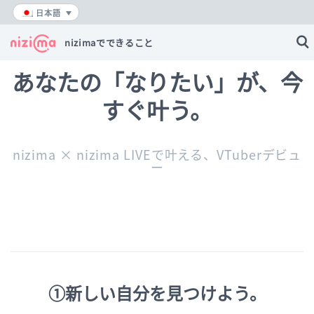
内
日本語
容
を
nizimaでできること
ス
キ
あなたの「なりたい」が、今
ッ
プ
すぐ叶う。
nizima × nizima LIVEで叶える、VTuberデビュ
ー
①新しい自分を見つけよう。