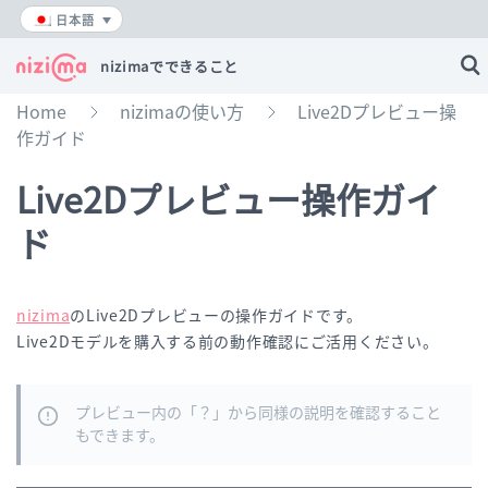
内
日本語
容
を
nizimaでできること
ス
キ
Home
nizimaの使い方
Live2Dプレビュー操
»
»
ッ
作ガイド
プ
Live2Dプレビュー操作ガイ
ド
nizima
のLive2Dプレビューの操作ガイドです。
Live2Dモデルを購入する前の動作確認にご活用ください。
プレビュー内の「？」から同様の説明を確認すること
もできます。