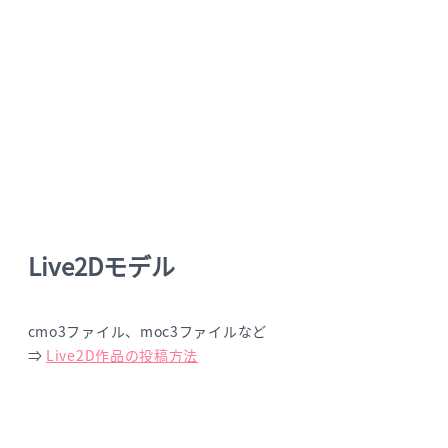
Live2Dモデル
cmo3ファイル、moc3ファイルなど
⇒
Live2D作品の投稿方法