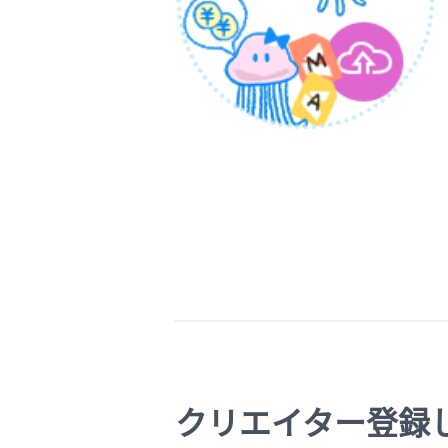
クリエイター登録