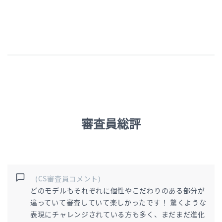
審査員総評
(CS審査員コメント)
どのモデルもそれぞれに個性やこだわりのある部分が
違っていて審査していて楽しかったです！ 驚くような
表現にチャレンジされている方も多く、まだまだ進化