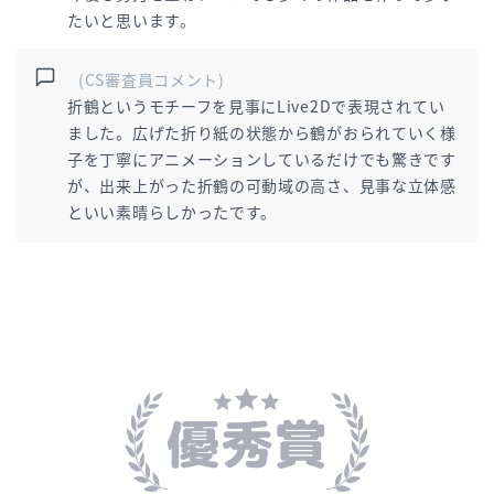
たいと思います。
(CS審査員コメント)
折鶴というモチーフを見事にLive2Dで表現されてい
ました。広げた折り紙の状態から鶴がおられていく様
子を丁寧にアニメーションしているだけでも驚きです
が、出来上がった折鶴の可動域の高さ、見事な立体感
といい素晴らしかったです。