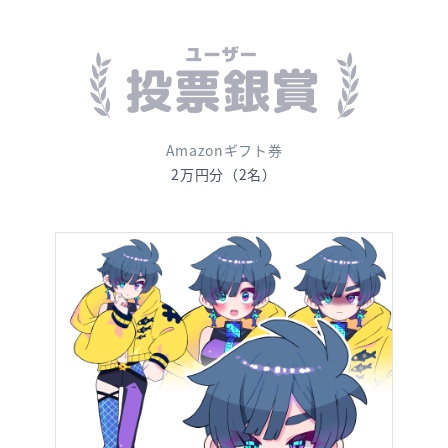
Amazonギフト券
2万円分（2名）