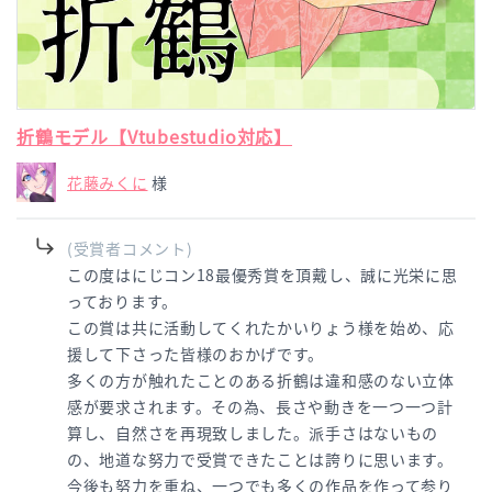
折鶴モデル【Vtubestudio対応】
花藤みくに
様
(受賞者コメント)
この度はにじコン18最優秀賞を頂戴し、誠に光栄に思
っております。
この賞は共に活動してくれたかいりょう様を始め、応
援して下さった皆様のおかげです。
多くの方が触れたことのある折鶴は違和感のない立体
感が要求されます。その為、長さや動きを一つ一つ計
算し、自然さを再現致しました。派手さはないもの
の、地道な努力で受賞できたことは誇りに思います。
今後も努力を重ね、一つでも多くの作品を作って参り