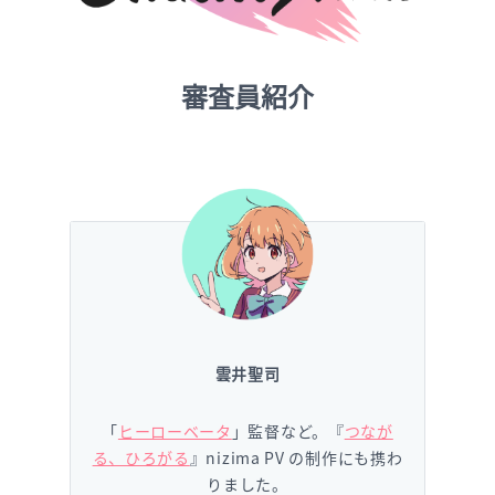
審査員紹介
雲井聖司
「
ヒーローベータ
」監督など。『
つなが
る、ひろがる
』nizima PV の制作にも携わ
りました。