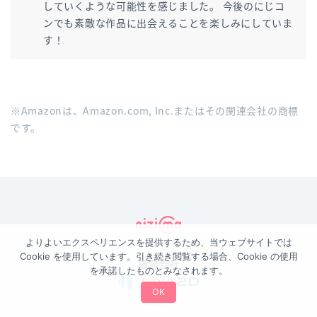
していくような可能性を感じました。 今後のにじコ
ンでも素敵な作品に出会えることを楽しみにしていま
す！
※Amazonは、Amazon.com, Inc.またはその関連会社の商標
です。
よりよいエクスペリエンスを提供するため、当ウェブサイトでは
Cookie を使用しています。引き続き閲覧する場合、Cookie の使用
運営会社
を承諾したものとみなされます。
OK