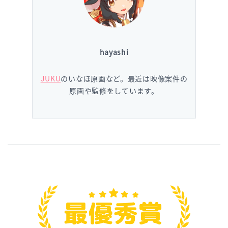
hayashi
JUKU
のいなほ原画など。最近は映像案件の
原画や監修をしています。