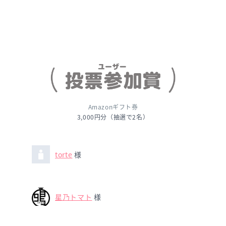
Amazonギフト券
3,000円分（抽選で2名）
torte
様
星乃トマト
様