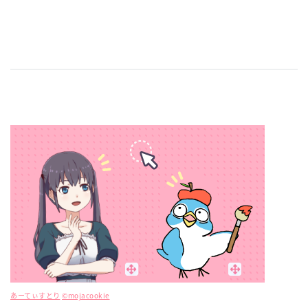
あーてぃすとり
©mojacookie