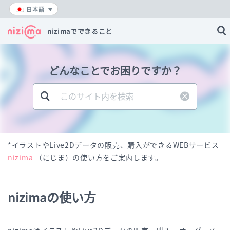
内
日本語
容
を
nizimaでできること
ス
キ
ッ
どんなことでお困りですか？
プ
*イラストやLive2Dデータの販売、購入ができるWEBサービス
nizima
（にじま）の使い方をご案内します。
nizimaの使い方